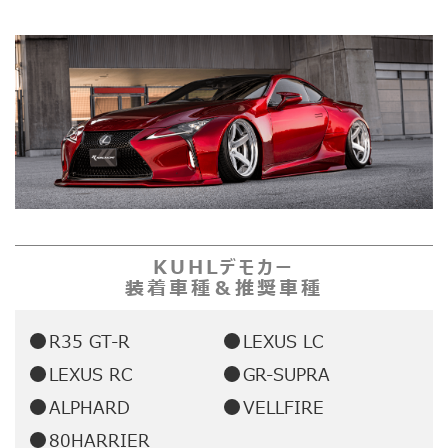
KUHLデモカー
装着車種＆推奨車種
R35 GT-R
LEXUS LC
LEXUS RC
GR-SUPRA
ALPHARD
VELLFIRE
80HARRIER