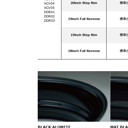
20inch Step Rim
標準
KCV04
KCV05
DDR01
DDR02
19inch Full Reverse
標準
DDR03
19inch Step Rim
標準
18inch Full Reverse
標準
BLACK ALUMITE
MAT BLA