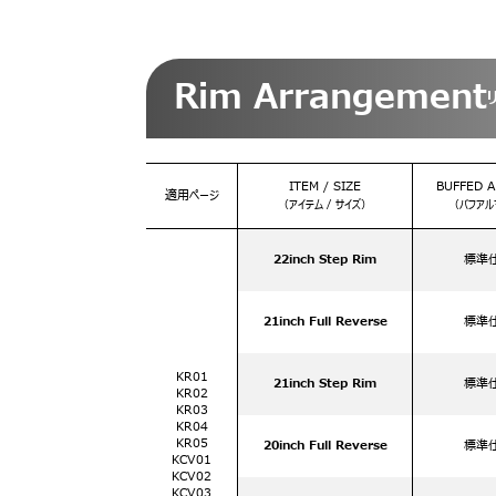
Rim Arrangement
ITEM / SIZE
BUFFED A
適用ページ
（アイテム / サイズ）
（バフアル
22inch Step Rim
標準
21inch Full Reverse
標準
KR01
21inch Step Rim
標準
KR02
KR03
KR04
KR05
20inch Full Reverse
標準
KCV01
KCV02
KCV03