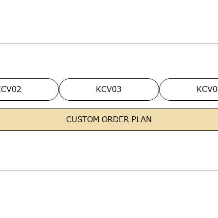
KCV02
KCV03
KCV0
CUSTOM ORDER PLAN