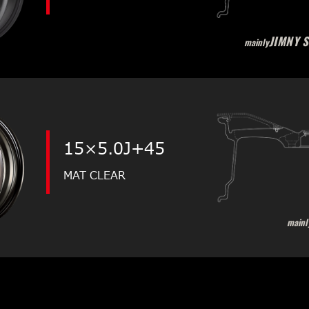
JIMNY 
mainly
15×5.0J+45
MAT CLEAR
mainl