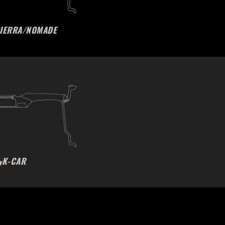
SIERRA/NOMADE
K-CAR
y