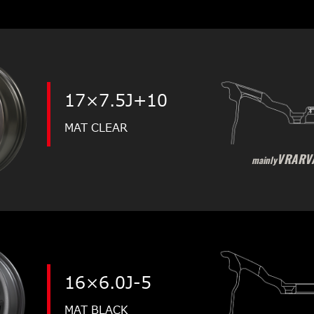
17×7.5J+10
MAT CLEAR
VRARV
mainly
16×6.0J-5
MAT BLACK