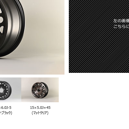
6.0J-5
15×5.0J+45
トブラック)
(マットクリア)