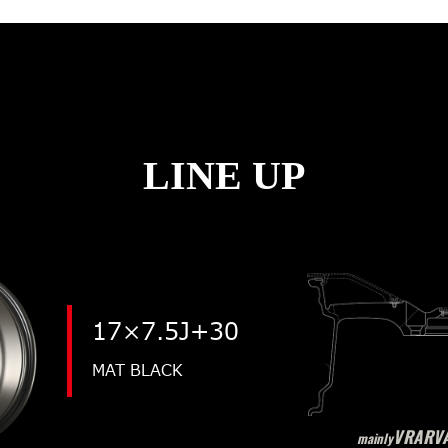
LINE UP
17×7.5J+30
MAT BLACK
VRARV
mainly