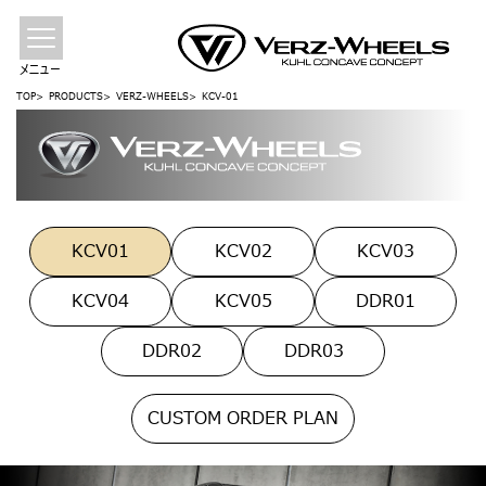
メニュー
TOP
PRODUCTS
VERZ-WHEELS
KCV-01
KCV01
KCV02
KCV03
KCV04
KCV05
DDR01
DDR02
DDR03
CUSTOM ORDER PLAN