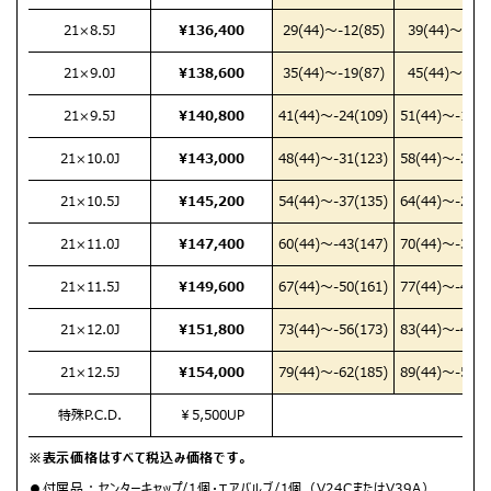
21×8.5J
¥136,400
29(44)
～-12(85)
39(44)
～-2(8
21×9.0J
¥138,600
35(44)
～-19(87)
45(44)
～-8(9
21×9.5J
¥140,800
41(44)
～-24(109)
51(44)
～-14(1
21×10.0J
¥143,000
48(44)
～-31(123)
58(44)
～-21(1
21×10.5J
¥145,200
54(44)
～-37(135)
64(44)
～-27(1
21×11.0J
¥147,400
60(44)
～-43(147)
70(44)
～-33(1
21×11.5J
¥149,600
67(44)
～-50(161)
77(44)
～-40(1
21×12.0J
¥151,800
73(44)
～-56(173)
83(44)
～-46(1
21×12.5J
¥154,000
79(44)
～-62(185)
89(44)
～-52(1
特殊P.C.D.
￥5,500UP
※表示価格はすべて税込み価格です。
●付属品：センターキャップ/1個・エアバルブ/1個（V24CまたはV39A）