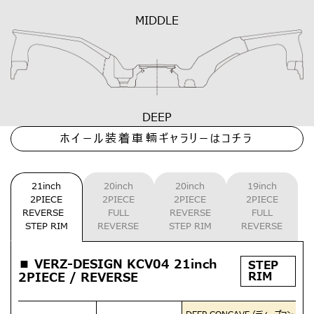
MIDDLE
DEEP
ホイール装着車輛ギャラリーはコチラ
21inch
20inch
20inch
19inch
2PIECE
2PIECE
2PIECE
2PIECE
REVERSE
FULL
REVERSE
FULL
STEP RIM
REVERSE
STEP RIM
REVERSE
■ VERZ-DESIGN KCV04 21inch
STEP
RIM
2PIECE / REVERSE