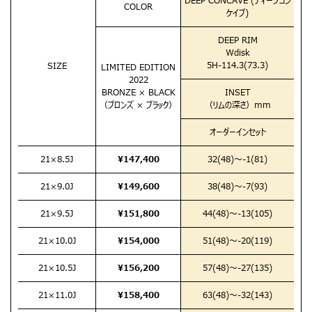
DEEP CONCAVE (ディープコン
COLOR
ケイブ)
DEEP RIM
Wdisk
5H-114.3(73.3)
SIZE
LIMITED EDITION
2022
BRONZE × BLACK
INSET
（ブロンズ × ブラック）
（リムの深さ）mm
オーダーインセット
21×8.5J
¥147,400
32(48)
～-1(81)
21×9.0J
¥149,600
38(48)
～-7(93)
21×9.5J
¥151,800
44(48)
～-13(105)
21×10.0J
¥154,000
51(48)
～-20(119)
21×10.5J
¥156,200
57(48)
～-27(135)
21×11.0J
¥158,400
63(48)
～-32(143)