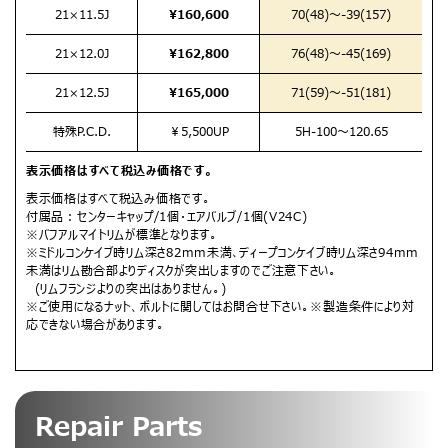
21×11.5J
¥160,600
70(48)
～-39(157)
21×12.0J
¥162,800
76(48)
～-45(169)
21×12.5J
¥165,000
71(59)
～-51(181)
特殊P.C.D.
￥5,500UP
5H-100～120.65
表示価格はすべて税込み価格です。
表示価格はすべて税込み価格です。
付属品：センターキャップ/1個・エアバルブ/1個(V24C)
※バフアルマイトリムが標準となります。
※ミドルコンケイブ時リム深さ82mm未満､ディープコンケイブ時リム深さ94mm
未満はリム勘合部よりディスクが突出しますのでご注意下さい。
(リムフランジよりの突出はありません。)
※ご使用になるナット、ボルトに関してはお問合せ下さい。※製造条件により対
応できない場合があります。
Repair Parts