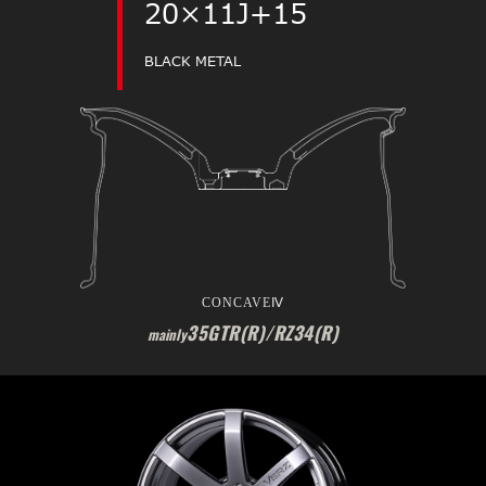
20×11J+15
BLACK METAL
CONCAVEⅣ
35GTR(R)/RZ34(R)
mainly