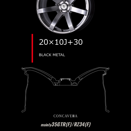
20×10J+30
BLACK METAL
CONCAVEⅢA
35GTR(F)/RZ34(F)
mainly