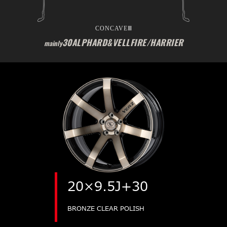
CONCAVEⅢ
30ALPHARD&VELLFIRE/HARRIER
mainly
20×9.5J+30
BRONZE CLEAR POLISH