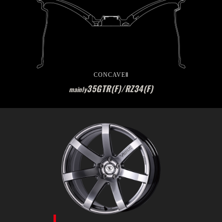
CONCAVEⅡ
35GTR(F)/RZ34(F)
mainly