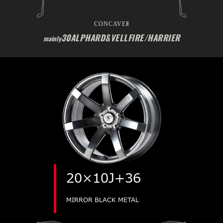
CONCAVEⅡ
30ALPHARD&VELLFIRE/HARRIER
mainly
20×10J+36
MIRROR BLACK METAL