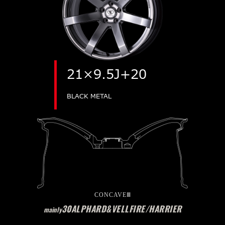
21×9.5J+20
BLACK METAL
CONCAVEⅢ
30ALPHARD&VELLFIRE/HARRIER
mainly