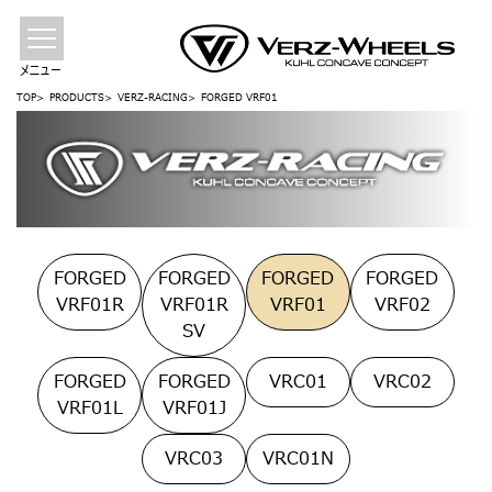
メニュー
TOP
PRODUCTS
VERZ-RACING
FORGED VRF01
FORGED
FORGED
FORGED
FORGED
VRF01R
VRF01R
VRF01
VRF02
SV
FORGED
FORGED
VRC01
VRC02
VRF01L
VRF01J
VRC03
VRC01N