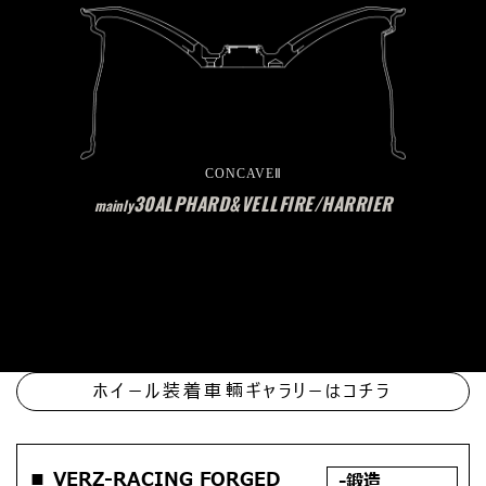
CONCAVEⅡ
30ALPHARD&VELLFIRE/HARRIER
mainly
ホイール装着車輛ギャラリーはコチラ
■ VERZ-RACING FORGED
-鍛造