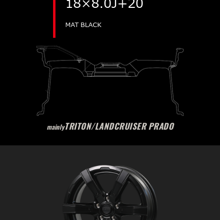
18×8.0J+20
MAT BLACK
TRITON/LANDCRUISER PRADO
mainly