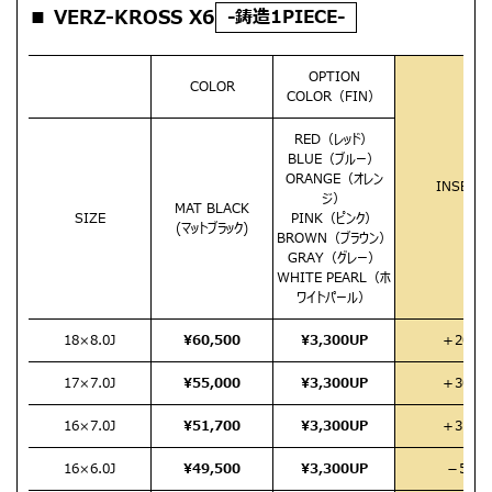
■ VERZ-KROSS X6
-鋳造1PIECE-
OPTION
COLOR
COLOR（FIN）
RED（レッド）
BLUE（ブルー）
ORANGE（オレン
INSET
ジ）
MAT BLACK
SIZE
PINK（ピンク）
(マットブラック)
BROWN（ブラウン）
GRAY（グレー）
WHITE PEARL（ホ
ワイトパール）
18×8.0J
¥60,500
¥3,300UP
＋20
17×7.0J
¥55,000
¥3,300UP
＋30
16×7.0J
¥51,700
¥3,300UP
＋35
16×6.0J
¥49,500
¥3,300UP
－5