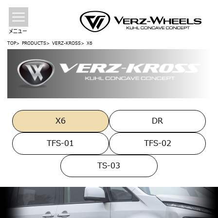
メニュー
TOP
PRODUCTS
VERZ-KROSS
X6
X6
DR
TFS-01
TFS-02
TS-03