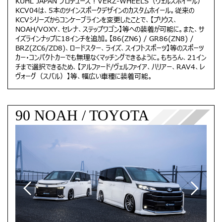
KUHL JAPAN プロデュース！VERZ-WHEELS（ヴェルズホイール）
KCV04は、5本のツインスポークデザインのカスタムホイール。従来の
KCVシリーズからコンケーブラインを変更したことで、【プリウス、
NOAH/VOXY、セレナ、ステップワゴン】等への装着が可能に。また、サ
イズラインナップに18インチを追加。【86(ZN6) / GR86(ZN8) /
BRZ(ZC6/ZD8)、ロードスター、ライズ、スイフトスポーツ】等のスポーツ
カー・コンパクトカーでも無理なくマッチングできるように。もちろん、21イン
チまで選択できるため、【アルファード/ヴェルファイア、ハリアー、RAV4、レ
ヴォーグ（スバル）】等、幅広い車種に装着可能。
90 NOAH / TOYOTA