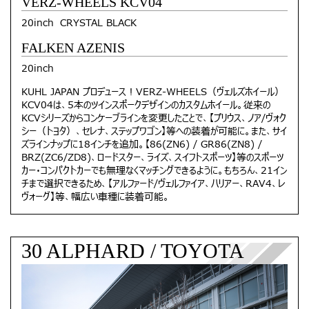
VERZ-WHEELS KCV04
20inch CRYSTAL BLACK
FALKEN AZENIS
20inch
KUHL JAPAN プロデュース！VERZ-WHEELS（ヴェルズホイール）
KCV04は、5本のツインスポークデザインのカスタムホイール。従来の
KCVシリーズからコンケーブラインを変更したことで、【プリウス、ノア/ヴォク
シー（トヨタ）、セレナ、ステップワゴン】等への装着が可能に。また、サイ
ズラインナップに18インチを追加。【86(ZN6) / GR86(ZN8) /
BRZ(ZC6/ZD8)、ロードスター、ライズ、スイフトスポーツ】等のスポーツ
カー・コンパクトカーでも無理なくマッチングできるように。もちろん、21イン
チまで選択できるため、【アルファード/ヴェルファイア、ハリアー、RAV4、レ
ヴォーグ】等、幅広い車種に装着可能。
30 ALPHARD / TOYOTA