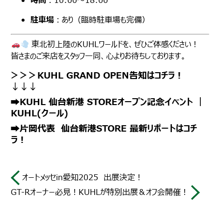
時間
：10:00〜18:00
駐車場
：あり（臨時駐車場も完備）
東北初上陸のKUHLワールドを、ぜひご体感ください！
皆さまのご来店をスタッフ一同、心よりお待ちしております。
＞＞＞KUHL GRAND OPEN告知はコチラ！
↓↓↓
➡KUHL 仙台新港 STOREオープン記念イベント ｜
KUHL(クール)
➡片岡代表 仙台新港STORE 最新リポートはコチ
ラ！
オートメッセin愛知2025 出展決定！
GT-Rオーナー必見！KUHLが特別出展＆オフ会開催！